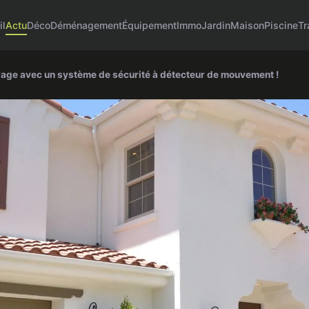
il
Actu
Déco
Déménagement
Équipement
Immo
Jardin
Maison
Piscine
Tr
 garage avec un système de sécurité à détecteur de mouvement !