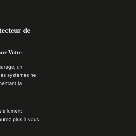
tecteur de
our Votre
garage, un
Ces systèmes ne
mentant la
s'allument
aurez plus à vous