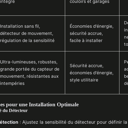
intégré
couloirs et garages
D
Installation sans fil,
Économies d'énergie,
in
détecteur de mouvement,
sécurité accrue,
n
régulation de la sensibilité
facile à installer
t
Ultra-lumineuses, robustes,
P
Sécurité accrue,
grande portée du capteur de
a
économies d'énergie,
mouvement, résistantes aux
b
style utilitaire
intempéries
d
es pour une Installation Optimale
té du Détecteur
étection
: Ajustez la sensibilité du détecteur pour définir l