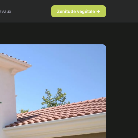
avaux
Zenitude végétale →