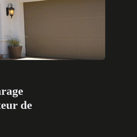
arage
teur de