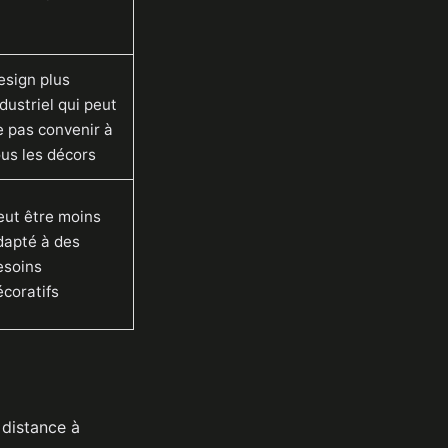
esign plus
dustriel qui peut
e pas convenir à
ous les décors
eut être moins
dapté à des
esoins
écoratifs
a distance à