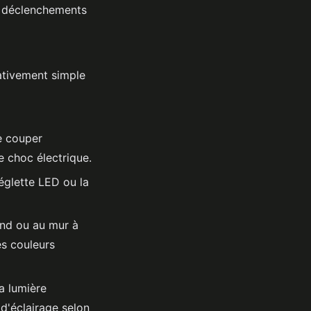
es déclenchements
ativement simple
e couper
de choc électrique.
églette LED ou la
ond ou au mur à
es couleurs
a lumière
 d'éclairage selon