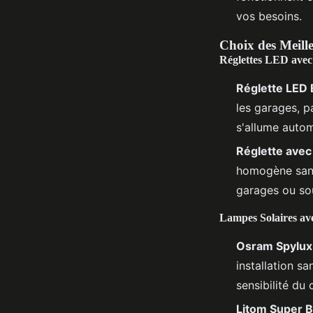
vos besoins.
Choix des Meill
Réglettes LED ave
Réglette LED 
les garages, pa
s'allume auto
Réglette avec
homogène sans 
garages ou so
Lampes Solaires av
Osram Spylux
installation sa
sensibilité du 
Litom Super Br