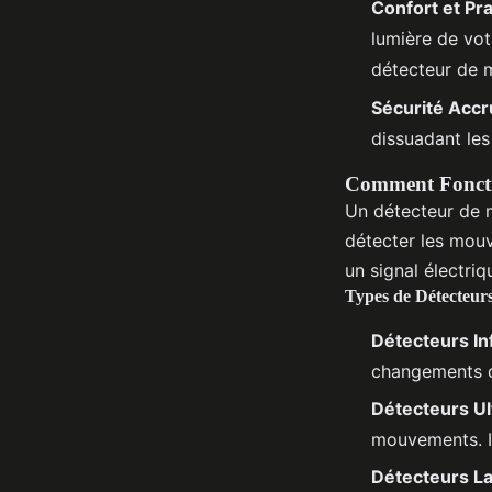
Confort et Pra
lumière de vo
détecteur de
Sécurité Acc
dissuadant les
Comment Foncti
Un détecteur de m
détecter les mouv
un signal électriq
Types de Détecteu
Détecteurs In
changements de
Détecteurs Ul
mouvements. Il
Détecteurs L