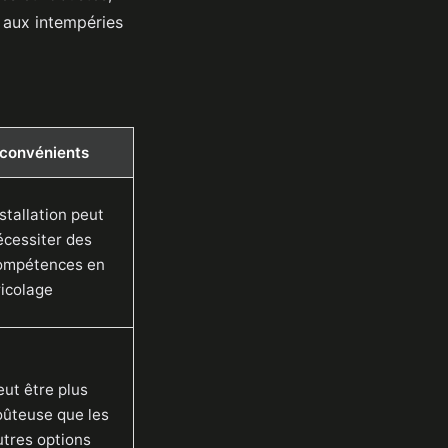
 aux intempéries
nconvénients
stallation peut
écessiter des
ompétences en
ricolage
eut être plus
oûteuse que les
utres options