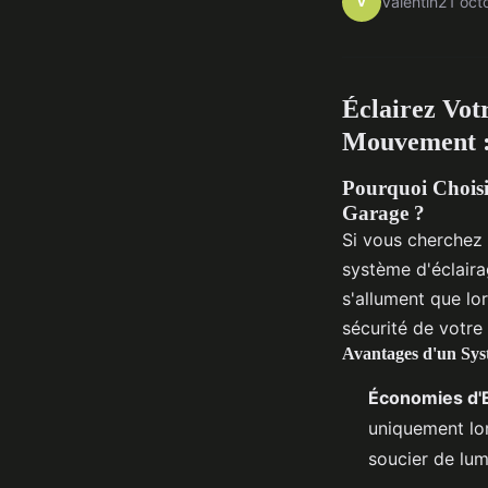
V
Valentin
21 oct
Éclairez Vot
Mouvement :
Pourquoi Choisi
Garage ?
Si vous cherchez à
système d'éclair
s'allument que lo
sécurité de votre 
Avantages d'un Sys
Économies d'
uniquement lor
soucier de lum