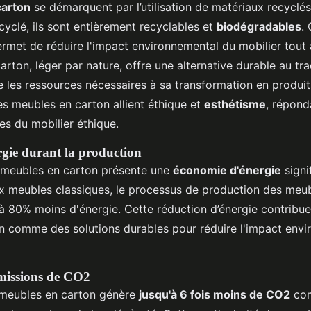
carton
se démarquent par l’utilisation de matériaux recycl
yclé, ils sont entièrement recyclables et
biodégradables
.
ermet de réduire l'impact environnemental du mobilier tout
arton, léger par nature, offre une alternative durable au tr
e les ressources nécessaires à sa transformation en produits
es meubles en carton allient éthique et
esthétisme
, répond
es du mobilier éthique.
gie durant la production
e meubles en carton présente une
économie d'énergie
signif
x meubles classiques, le processus de production des meu
80% moins d'énergie. Cette réduction d’énergie contribue 
n comme des solutions durables pour réduire l'impact env
missions de CO2
 meubles en carton génère
jusqu'à 6 fois moins de CO2
com