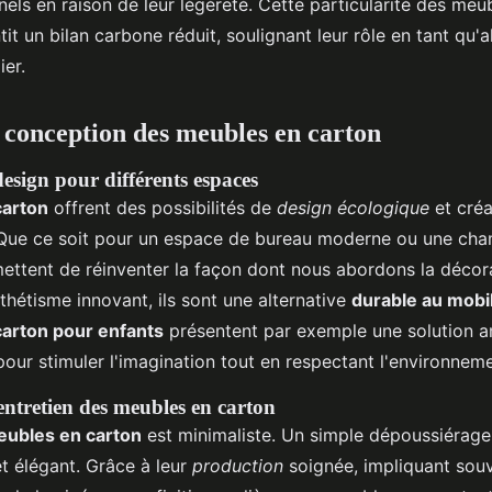
nels en raison de leur légèreté. Cette particularité des meub
t un bilan carbone réduit, soulignant leur rôle en tant qu'a
ier.
t conception des meubles en carton
design pour différents espaces
carton
offrent des possibilités de
design écologique
et créa
Que ce soit pour un espace de bureau moderne ou une cha
ttent de réinventer la façon dont nous abordons la décorat
thétisme innovant, ils sont une alternative
durable au mobil
arton pour enfants
présentent par exemple une solution 
 pour stimuler l'imagination tout en respectant l'environneme
ntretien des meubles en carton
ubles en carton
est minimaliste. Un simple dépoussiérage 
et élégant. Grâce à leur
production
soignée, impliquant sou