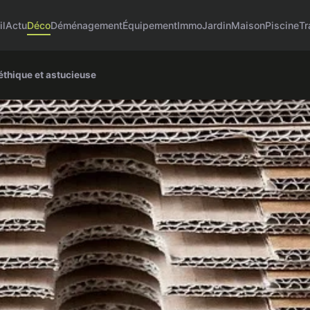
il
Actu
Déco
Déménagement
Équipement
Immo
Jardin
Maison
Piscine
Tr
 éthique et astucieuse