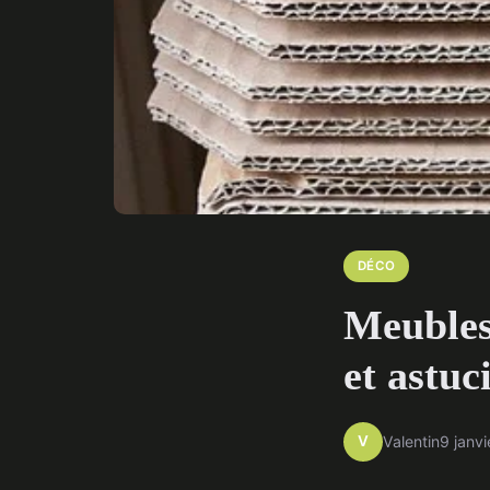
DÉCO
Meubles 
et astuc
V
Valentin
9 janv