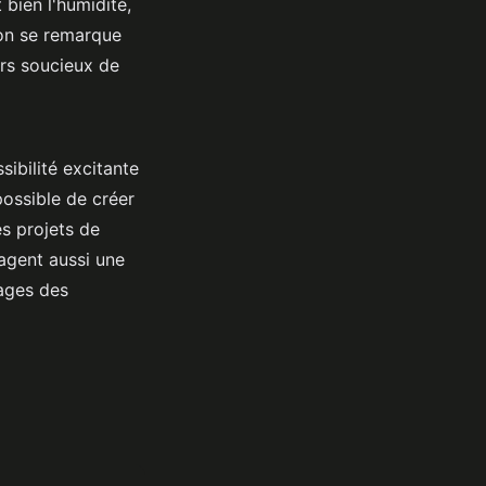
bien l'humidité,
on se remarque
ers soucieux de
ibilité excitante
possible de créer
s projets de
agent aussi une
ages des