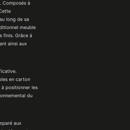
és. Composés à
 Cette
 au long de sa
aditionnel meuble
 finis. Grâce à
ant ainsi aux
icative.
bles en carton
à positionner les
ironnemental du
paré aux