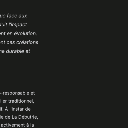
que face aux
uit l'impact
t en évolution,
ent ces créations
he durable et
o-responsable et
er traditionnel,
. À l'instar de
ie de La Débutrie,
 activement à la