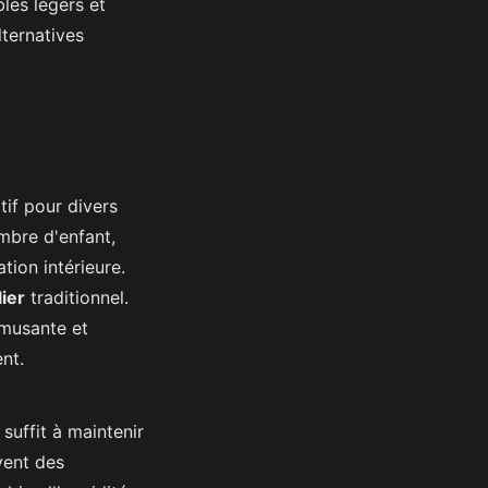
les légers et
lternatives
tif pour divers
mbre d'enfant,
ion intérieure.
ier
traditionnel.
amusante et
nt.
suffit à maintenir
vent des